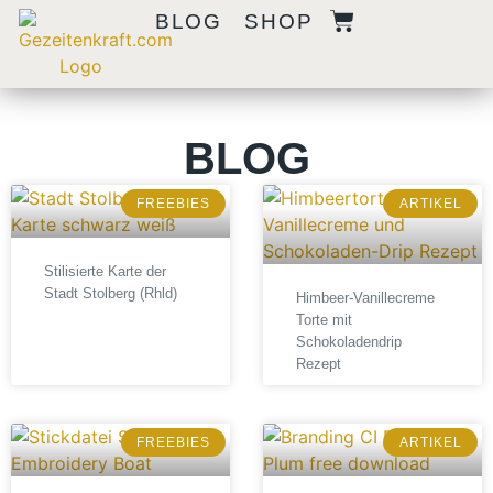
BLOG
SHOP
BLOG
FREEBIES
ARTIKEL
Stilisierte Karte der
Stadt Stolberg (Rhld)
Himbeer-Vanillecreme
Torte mit
Schokoladendrip
Rezept
FREEBIES
ARTIKEL