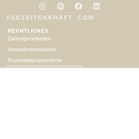
#GEZEITENKRAFT_COM
RECHTLICHES
Zahlungsmethoden
Versandinformationen
Rückerstattungsrichtlinie
VERTRAG WIDERRUFEN
Copyright ©2026 Gezeitenkraft.com |
Ü
b
e
r
m
ic
h