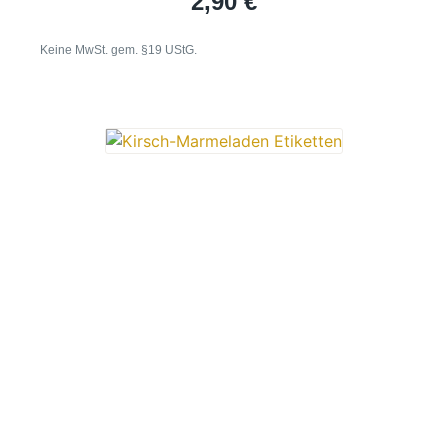
2,90
€
Keine MwSt. gem. §19 UStG.